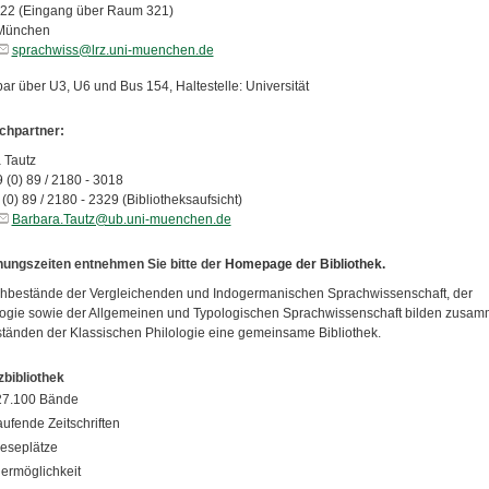
22 (Eingang über Raum 321)
München
sprachwiss@lrz.uni-muenchen.de
ar über U3, U6 und Bus 154, Haltestelle: Universität
chpartner:
 Tautz
9 (0) 89 / 2180 - 3018
 89 / 2180 - 2329 (Bibliotheksaufsicht)
Barbara.Tautz@ub.uni-muenchen.de
nungszeiten entnehmen Sie bitte der
Homepage der Bibliothek.
hbestände der Vergleichenden und Indogermanischen Sprachwissenschaft, der
ogie sowie der Allgemeinen und Typologischen Sprachwissenschaft bilden zusam
tänden der Klassischen Philologie eine gemeinsame Bibliothek.
bibliothek
27.100 Bände
aufende Zeitschriften
eseplätze
ermöglichkeit