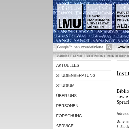
www.l
Startseite
Service
Bibliotheken
Institutsbibliothe
AKTUELLES
Insti
STUDIENBERATUNG
STUDIUM
Bibli
sowie
ÜBER UNS
Sprac
PERSONEN
Adress
FORSCHUNG
Schellin
SERVICE
3. Stock