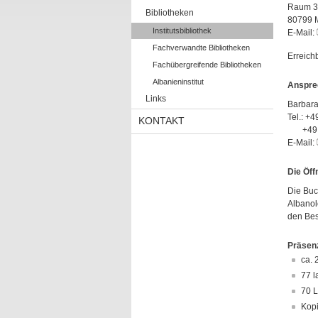
Raum 3
Bibliotheken
80799 
Institutsbibliothek
E-Mail:
Fachverwandte Bibliotheken
Erreichb
Fachübergreifende Bibliotheken
Albanieninstitut
Anspre
Links
Barbara
Tel.: +4
KONTAKT
+49 (0)
E-Mail:
Die Öff
Die Buc
Albanol
den Bes
Präsenz
ca. 
77 l
70 L
Kopi