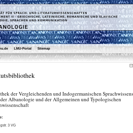
mu.de
LMU-Portal
Sitemap
k
tutsbibliothek
othek der Vergleichenden und Indogermanischen Sprachwissens
 der Albanologie und der Allgemeinen und Typologischen
hwissenschaft
e:
gstr. 3 VG