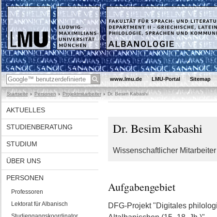
www.lmu.de
LMU-Portal
Sitemap
Startseite
Personen
Projektmitarbeiter
Dr. Besim Kabashi
AKTUELLES
Dr. Besim Kabashi
STUDIENBERATUNG
STUDIUM
Wissenschaftlicher Mitarbeiter
ÜBER UNS
PERSONEN
Aufgabengebiet
Professoren
Lektorat für Albanisch
DFG-Projekt "Digitales philolo
Studiengangskoordinator